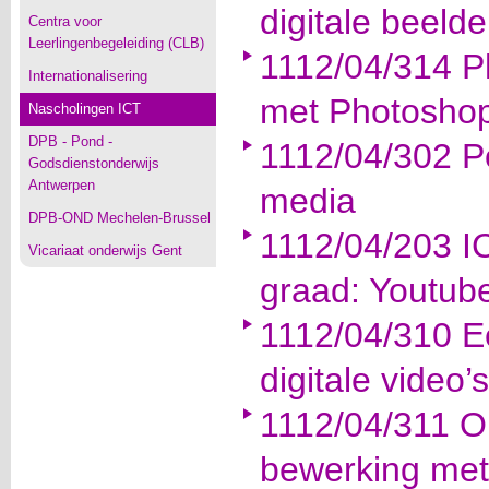
digitale beelde
Centra voor
Leerlingenbegeleiding (CLB)
1112/04/314 P
Internationalisering
met Photosho
Nascholingen ICT
DPB - Pond -
1112/04/302 P
Godsdienstonderwijs
Antwerpen
media
DPB-OND Mechelen-Brussel
1112/04/203 IC
Vicariaat onderwijs Gent
graad: Youtub
1112/04/310 E
digitale video’s
1112/04/311 On
bewerking met 