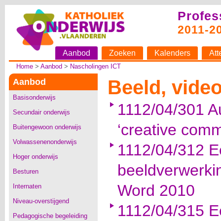
Profes
2011-2
Aanbod
Zoeken
Kalenders
Att
Home
>
Aanbod
>
Nascholingen ICT
Beeld, video
Aanbod
Basisonderwijs
1112/04/301 A
Secundair onderwijs
‘creative com
Buitengewoon onderwijs
Volwassenenonderwijs
1112/04/312 E
Hoger onderwijs
beeldverwerki
Besturen
Word 2010
Internaten
Niveau-overstijgend
1112/04/315 E
Pedagogische begeleiding