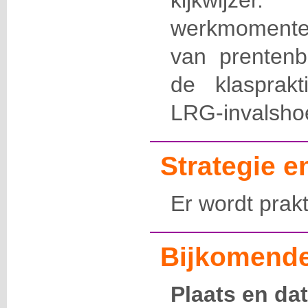
kijkwijzer.
werkmomenten
van prentenb
de klasprak
LRG-invalsho
Strategie 
Er wordt prakt
Bijkomende
Plaats en da