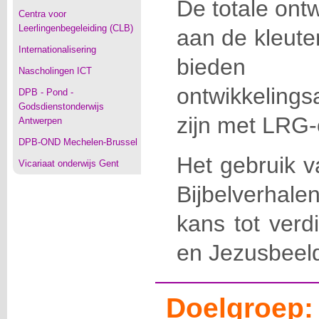
De totale ont
Centra voor
Leerlingenbegeleiding (CLB)
aan de kleute
Internationalisering
bieden
Nascholingen ICT
ontwikkelings
DPB - Pond -
Godsdienstonderwijs
zijn met LRG-
Antwerpen
DPB-OND Mechelen-Brussel
Het gebruik 
Vicariaat onderwijs Gent
Bijbelverhale
kans tot verd
en Jezusbeel
Doelgroep: