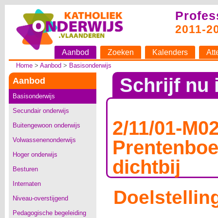
Profes
2011-2
Aanbod
Zoeken
Kalenders
Att
Home
>
Aanbod
>
Basisonderwijs
Schrijf nu 
Aanbod
Basisonderwijs
Secundair onderwijs
2/11/01-M0
Buitengewoon onderwijs
Volwassenenonderwijs
Prentenboe
Hoger onderwijs
dichtbij
Besturen
Internaten
Doelstellin
Niveau-overstijgend
Pedagogische begeleiding