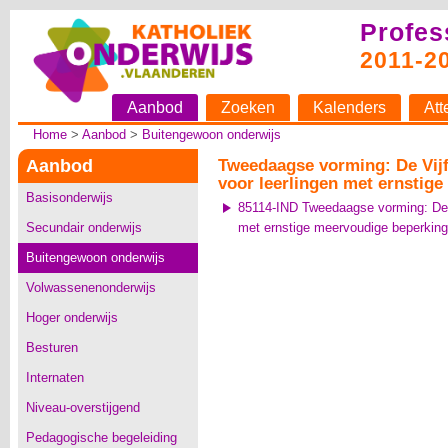
Profes
2011-2
Aanbod
Zoeken
Kalenders
Att
Home
>
Aanbod
>
Buitengewoon onderwijs
Aanbod
Tweedaagse vorming: De Vijf
voor leerlingen met ernstige
Basisonderwijs
85114-IND Tweedaagse vorming: De V
Secundair onderwijs
met ernstige meervoudige beperking
Buitengewoon onderwijs
Volwassenenonderwijs
Hoger onderwijs
Besturen
Internaten
Niveau-overstijgend
Pedagogische begeleiding