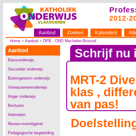
Profes
2012-2
Aanbod
Zoeken
Kalenders
Att
Home
>
Aanbod
>
DPB - OND Mechelen-Brussel
Schrijf nu 
Aanbod
Basisonderwijs
Secundair onderwijs
MRT-2 Divers
Buitengewoon onderwijs
Volwassenenonderwijs
klas , diffe
Hoger onderwijs
van pas!
Besturen
Internaten
Doelstellin
Niveau-overstijgend
Pedagogische begeleiding