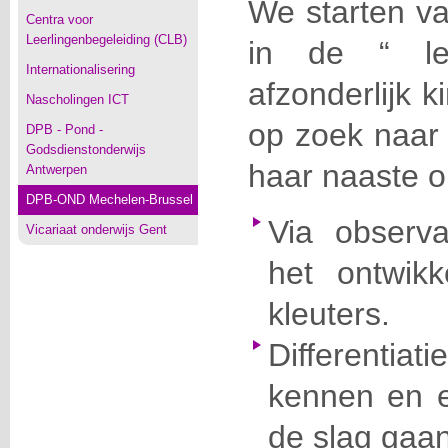
We starten va
Centra voor
Leerlingenbegeleiding (CLB)
in de “ lee
Internationalisering
afzonderlijk 
Nascholingen ICT
op zoek naar 
DPB - Pond -
Godsdienstonderwijs
haar naaste o
Antwerpen
DPB-OND Mechelen-Brussel
Via observa
Vicariaat onderwijs Gent
het ontwikk
kleuters.
Different
kennen en 
de slag gaan