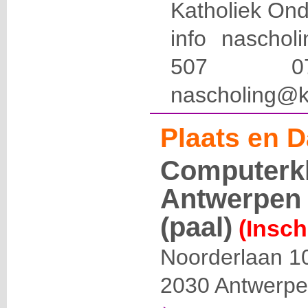
Katholiek Ond
info naschol
507 
nascholing@k
Plaats en D
Computerk
Antwerpen 
(paal)
(Insch
Noorderlaan 1
2030
Antwerp