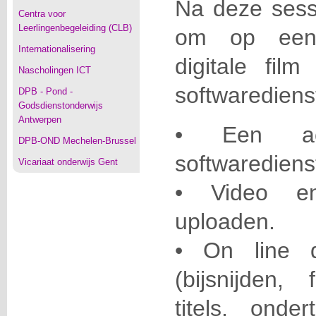
Na deze sessi
Centra voor
Leerlingenbegeleiding (CLB)
om op een 
Internationalisering
digitale fil
Nascholingen ICT
softwaredienst
DPB - Pond -
Godsdienstonderwijs
Antwerpen
• Een ac
DPB-OND Mechelen-Brussel
softwaredien
Vicariaat onderwijs Gent
• Video en
uploaden.
• On line 
(bijsnijden,
titels, onder