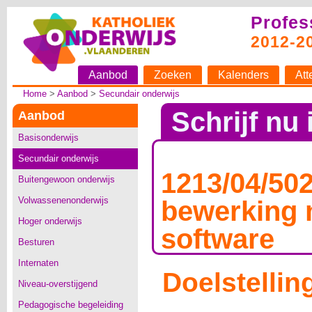
Profes
2012-2
Aanbod
Zoeken
Kalenders
Att
Home
>
Aanbod
>
Secundair onderwijs
Schrijf nu 
Aanbod
Basisonderwijs
Secundair onderwijs
1213/04/502
Buitengewoon onderwijs
Volwassenenonderwijs
bewerking 
Hoger onderwijs
software
Besturen
Internaten
Doelstellin
Niveau-overstijgend
Pedagogische begeleiding