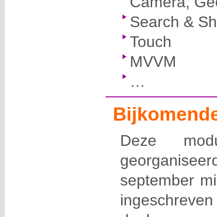
Camera, Geo
Search & Sh
Touch
MVVM
…
Bijkomende
Deze modu
georganisee
september mi
ingeschrev