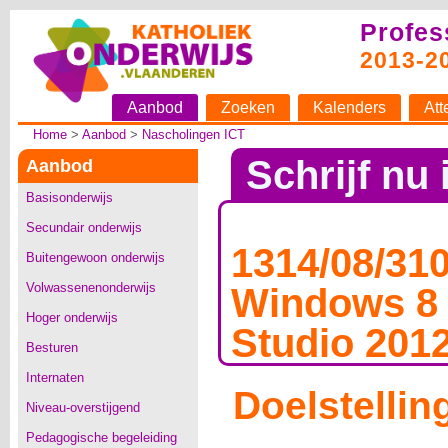
Profes
2013-2
Aanbod
Zoeken
Kalenders
Att
Home
>
Aanbod
>
Nascholingen ICT
Schrijf nu 
Aanbod
Basisonderwijs
Secundair onderwijs
1314/08/31
Buitengewoon onderwijs
Volwassenenonderwijs
Windows 8 
Hoger onderwijs
Studio 201
Besturen
Internaten
Doelstellin
Niveau-overstijgend
Pedagogische begeleiding