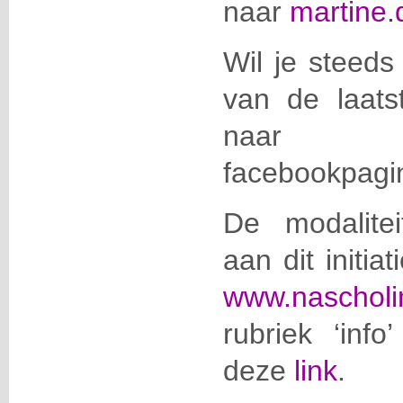
naar
martine
Wil je steeds
van de laats
naa
facebookpag
De modalite
aan dit initia
www.nascholi
rubriek ‘info
deze
link
.