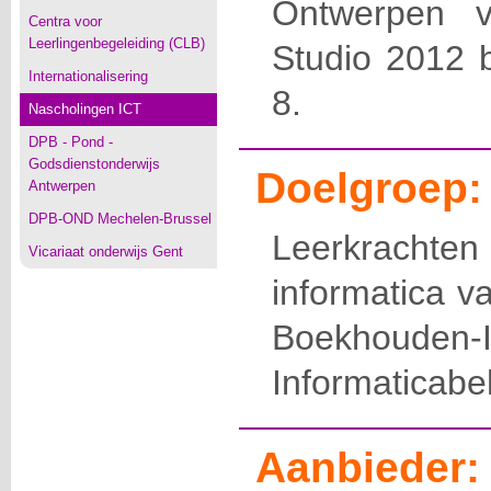
Ontwerpen v
Centra voor
Leerlingenbegeleiding (CLB)
Studio 2012 
Internationalisering
8.
Nascholingen ICT
DPB - Pond -
Godsdienstonderwijs
Doelgroep:
Antwerpen
DPB-OND Mechelen-Brussel
Leerkrach
Vicariaat onderwijs Gent
informatica v
Boekhoude
Informaticabe
Aanbieder: