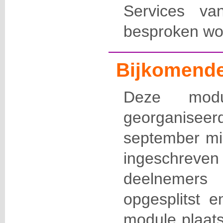
Services v
besproken wo
Bijkomende
Deze modu
georganisee
september mi
ingeschrev
deelnemers
opgesplitst 
module plaats