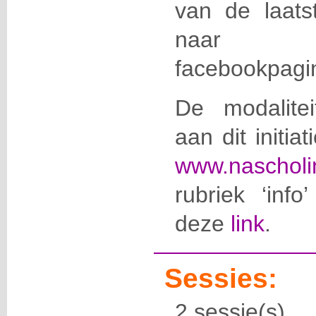
van de laats
naa
facebookpag
De modalite
aan dit initia
www.nascholi
rubriek ‘info
deze
link
.
Sessies:
2 sessie(s)