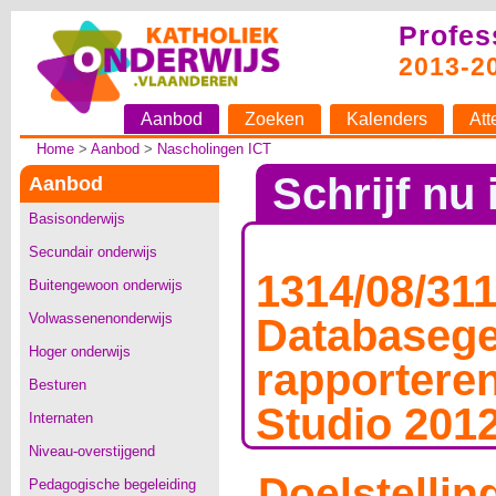
Profes
2013-2
Aanbod
Zoeken
Kalenders
Att
Home
>
Aanbod
>
Nascholingen ICT
Schrijf nu 
Aanbod
Basisonderwijs
Secundair onderwijs
1314/08/31
Buitengewoon onderwijs
Volwassenenonderwijs
Databaseg
Hoger onderwijs
rapporteren
Besturen
Studio 201
Internaten
Niveau-overstijgend
Doelstellin
Pedagogische begeleiding