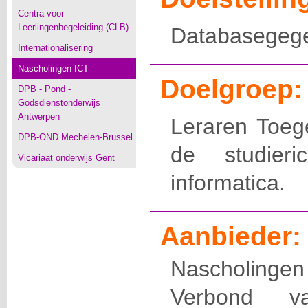
Centra voor
Leerlingenbegeleiding (CLB)
Databasegege
Internationalisering
Nascholingen ICT
Doelgroep:
DPB - Pond -
Godsdienstonderwijs
Antwerpen
Leraren Toege
DPB-OND Mechelen-Brussel
de studieri
Vicariaat onderwijs Gent
informatica.
Aanbieder:
Nascholingen
Verbond v