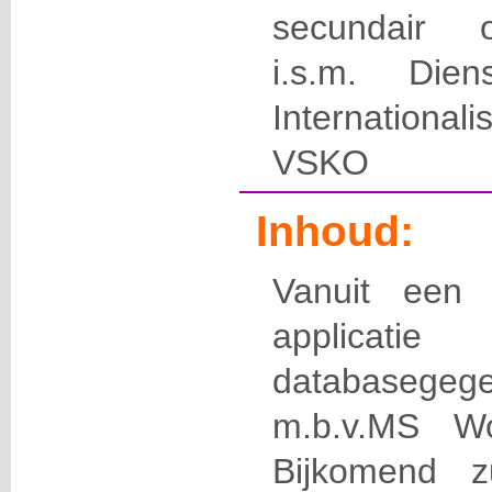
secundair 
i.s.m. Die
International
VSKO
Inhoud:
Vanuit een 
applic
databasegeg
m.b.v.MS W
Bijkomend z