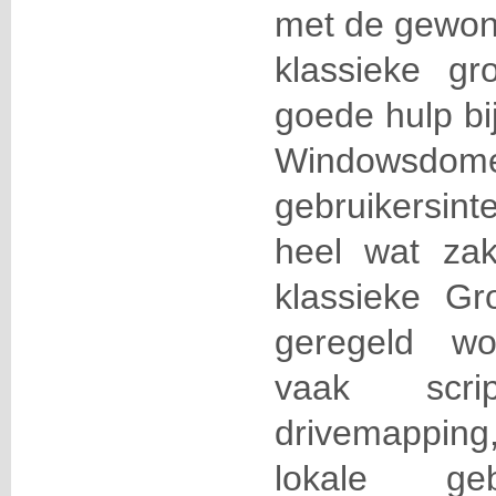
met de gewone
klassieke gro
goede hulp bi
Windows
gebruikersint
heel wat za
klassieke Gr
geregeld w
vaak scri
drivemapping,
lokale geb