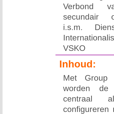
Verbond v
secundair 
i.s.m. Die
International
VSKO
Inhoud:
Met Group P
worden de 
centraal a
configureren 