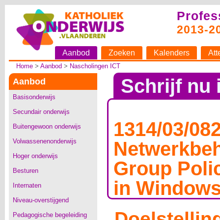
Profes
2013-2
Aanbod
Zoeken
Kalenders
Att
Home
>
Aanbod
>
Nascholingen ICT
Schrijf nu 
Aanbod
Basisonderwijs
Secundair onderwijs
1314/03/08
Buitengewoon onderwijs
Volwassenenonderwijs
Netwerkbeh
Hoger onderwijs
Group Poli
Besturen
in Windows
Internaten
Niveau-overstijgend
Doelstellin
Pedagogische begeleiding