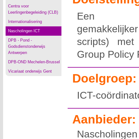
Centra voor
Leerlingenbegeleiding (CLB)
Een Win
Internationalisering
gemakkelijk
Nascholingen ICT
scripts) me
DPB - Pond -
Godsdienstonderwijs
Group Policy 
Antwerpen
DPB-OND Mechelen-Brussel
Vicariaat onderwijs Gent
Doelgroep:
ICT-coördinat
Aanbieder:
Nascholingen