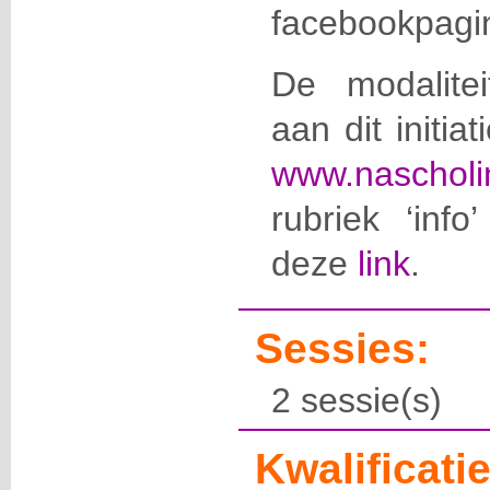
facebookpag
De modalite
aan dit initia
www.nascholi
rubriek ‘info
deze
link
.
Sessies:
2 sessie(s)
Kwalificatie