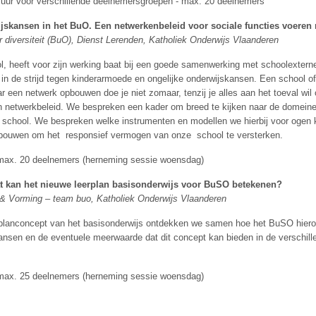
5 uur voor verschillende deelnemersgroepen - max. 20 deelnemers
skansen in het BuO. Een netwerkenbeleid voor sociale functies voeren 
 diversiteit (BuO), Dienst Lerenden, Katholiek Onderwijs Vlaanderen
, heeft voor zijn werking baat bij een goede samenwerking met schoolextern
l in de strijd tegen kinderarmoede en ongelijke onderwijskansen. Een school o
aar een netwerk opbouwen doe je niet zomaar, tenzij je alles aan het toeval w
en netwerkbeleid. We bespreken een kader om breed te kijken naar de domeine
ze school. We bespreken welke instrumenten en modellen we hierbij voor oge
opbouwen om het responsief vermogen van onze school te versterken.
 - max. 20 deelnemers (herneming sessie woensdag)
t kan het nieuwe leerplan basisonderwijs voor BuSO betekenen?
 & Vorming – team buo, Katholiek Onderwijs Vlaanderen
rplanconcept van het basisonderwijs ontdekken we samen hoe het BuSO hierop
nsen en de eventuele meerwaarde dat dit concept kan bieden in de verschil
 - max. 25 deelnemers (herneming sessie woensdag)