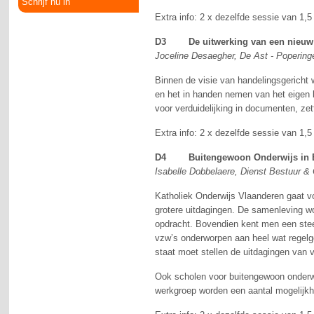
Schrijf nu in
Extra info: 2 x dezelfde sessie van 1,
D3
De uitwerking van een nieuw
Joceline Desaegher, De Ast - Popering
Binnen de visie van handelingsgericht
en het in handen nemen van het eigen l
voor verduidelijking in documenten, zet
Extra info: 2 x dezelfde sessie van 1,
D4 Buitengewoon Onderwijs in BO
Isabelle Dobbelaere, Dienst Bestuur & 
Katholiek Onderwijs Vlaanderen gaat vo
grotere uitdagingen. De samenleving w
opdracht. Bovendien kent men een steed
vzw’s onderworpen aan heel wat regelge
staat moet stellen de uitdagingen van
Ook scholen voor buitengewoon onderwijs
werkgroep worden een aantal mogelijkhe