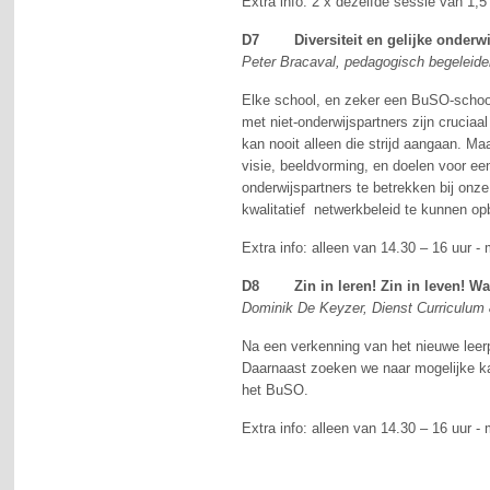
Extra info: 2 x dezelfde sessie van 1,
D7 Diversiteit en gelijke onderwij
Peter Bracaval, pedagogisch begeleider
Elke school, en zeker een BuSO-school
met niet-onderwijspartners zijn cruciaa
kan nooit alleen die strijd aangaan. M
visie, beeldvorming, en doelen voor e
onderwijspartners te betrekken bij on
kwalitatief netwerkbeleid te kunnen 
Extra info: alleen van 14.30 – 16 uur
D8 Zin in leren! Zin in leven! Wa
Dominik De Keyzer, Dienst Curriculum
Na een verkenning van het nieuwe lee
Daarnaast zoeken we naar mogelijke ka
het BuSO.
Extra info: alleen van 14.30 – 16 uur