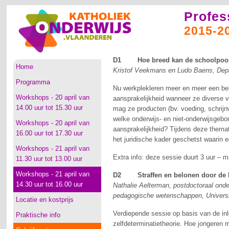
Profes
2015-2
D1 Hoe breed kan de schoolpoort 
Home
Kristof Veekmans en Ludo Baens, Dep
Programma
Nu werkplekleren meer en meer een bela
Workshops - 20 april van
aansprakelijkheid wanneer ze diverse vo
14.00 uur tot 15.30 uur
mag ze producten (bv. voeding, schrijn
welke onderwijs- en niet-onderwijsgeb
Workshops - 20 april van
aansprakelijkheid? Tijdens deze thema
16.00 uur tot 17.30 uur
het juridische kader geschetst waarin 
Workshops - 21 april van
Extra info: deze sessie duurt 3 uur –
11.30 uur tot 13.00 uur
Workshops - 21 april van
D2 Straffen en belonen door de bri
14.30 uur tot 16.00 uur
Nathalie Aelterman, postdoctoraal onde
pedagogische wetenschappen, Universi
Locatie en kostprijs
Verdiepende sessie op basis van de inl
Praktische info
zelfdeterminatietheorie. Hoe jongeren m