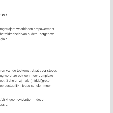
, OV3
 stagetraject waarbinnen empowerment
de betrokkenheid van ouders, zorgen we
giair.
ag en van de toekomst staat voor steeds
ving wordt zo ook een meer complexe
el. Scholen zijn als (middel)grote
op bestuurlijk niveau scholen meer in
blijkt geen evidentie. In deze
ussie.