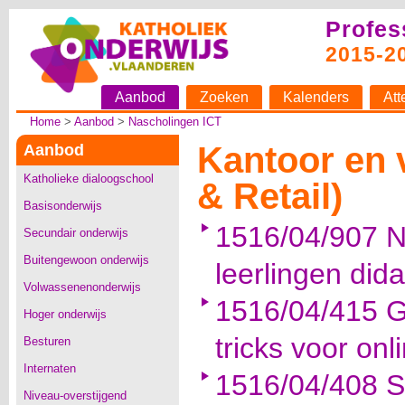
Profes
2015-2
Aanbod
Zoeken
Kalenders
Att
Home
>
Aanbod
>
Nascholingen ICT
Kantoor en 
Aanbod
Katholieke dialoogschool
& Retail)
Basisonderwijs
1516/04/907 N
Secundair onderwijs
Buitengewoon onderwijs
leerlingen dida
Volwassenenonderwijs
1516/04/415 Go
Hoger onderwijs
tricks voor o
Besturen
Internaten
1516/04/408 S
Niveau-overstijgend