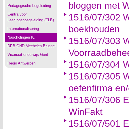
bloggen met 
Pedagogische begeleiding
Centra voor
1516/07/302 W
Leerlingenbegeleiding (CLB)
boekhouden
Internationalisering
Nascholingen ICT
1516/07/303 W
DPB-OND Mechelen-Brussel
Voorraadbehe
Vicariaat onderwijs Gent
1516/07/304 W
Regio Antwerpen
1516/07/305 W
oefenfirma en/
1516/07/306 E
WinFakt
1516/07/501 E