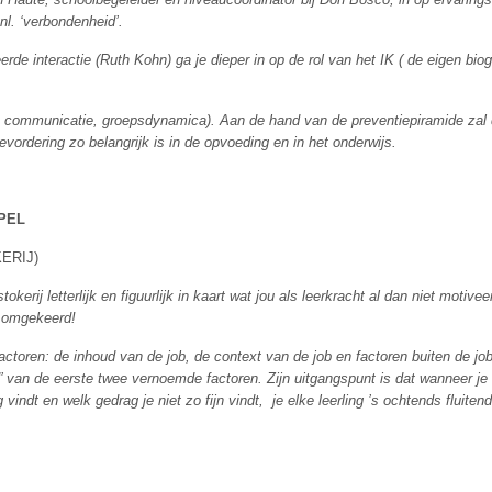
nl. ‘verbondenheid’.
de interactie (Ruth Kohn) ga je dieper in op de rol van het IK ( de eigen biog
e communicatie, groepsdynamica). Aan de hand van de preventiepiramide zal
vordering zo belangrijk is in de opvoeding en in het onderwijs.
PEL
KERIJ)
okerij letterlijk en figuurlijk in kaart wat jou als leerkracht al dan niet motiv
n omgekeerd!
actoren: de inhoud van de job, de context van de job en factoren buiten de jo
 van de eerste twee vernoemde factoren. Zijn uitgangspunt is dat wanneer je 
g vindt en welk gedrag je niet zo fijn vindt, je elke leerling ’s ochtends fluit