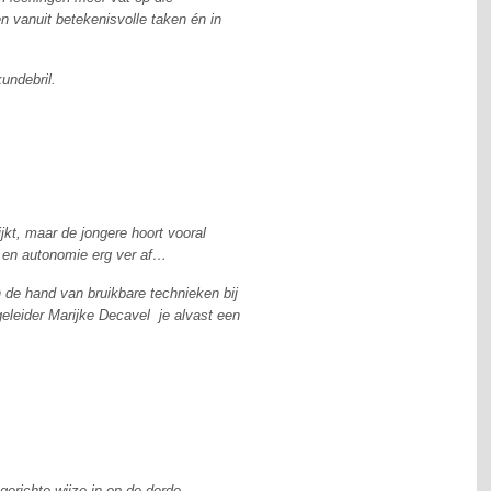
n vanuit betekenisvolle taken én in
undebril.
jkt, maar de jongere hoort vooral
g en autonomie erg ver af…
 de hand van bruikbare technieken bij
eleider Marijke Decavel je alvast een
erichte wijze in op de derde