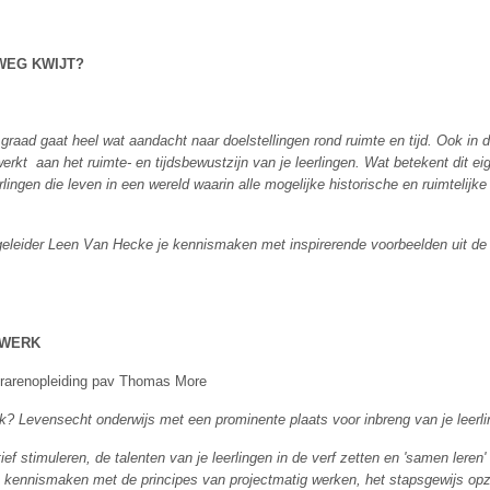
 WEG KWIJT?
raad gaat heel wat aandacht naar doelstellingen rond ruimte en tijd. Ook in 
kt aan het ruimte- en tijdsbewustzijn van je leerlingen. Wat betekent dit eig
ingen die leven in een wereld waarin alle mogelijke historische en ruimtelijke
eleider Leen Van Hecke je kennismaken met inspirerende voorbeelden uit de k
TWERK
erarenopleiding pav Thomas More
ijk? Levensecht onderwijs met een prominente plaats voor inbreng van je leerl
tief stimuleren, de talenten van je leerlingen in de verf zetten en 'samen lere
e kennismaken met de principes van projectmatig werken, het stapsgewijs opz