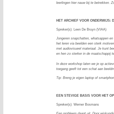
leerlingen hier nauw bij te betrekken.
HET ARCHIEF VOOR ONDERWIJS: 
Spreker(s): Leen De Bruyn (VIAA)
Jongeren snapchatten, whatsappen en f
het leren via beelden een sterk motiver
met audiovisueel materiaal. Je kunt b
en hen zo sterker in de maatschappij te
In deze workshop laten we je op actiev
toegang geeft tot een schat aan beeldm
Tip: Breng je eigen laptop of smartph
EEN STEVIGE BASIS VOOR HET O
Spreker(s): Werner Bosmans
Een probleem daagt uit. Door wiskundige