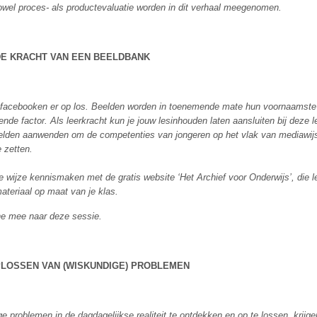
 Zowel proces- als productevaluatie worden in dit verhaal meegenomen.
DE KRACHT VAN EEN BEELDBANK
acebooken er op los. Beelden worden in toenemende mate hun voornaamste br
ende factor. Als leerkracht kun je jouw lesinhouden laten aansluiten bij deze l
eelden aanwenden om de competenties van jongeren op het vlak van mediawijs
 zetten.
e wijze kennismaken met de gratis website ‘Het Archief voor Onderwijs’, die
ateriaal op maat van je klas.
one mee naar deze sessie.
PLOSSEN VAN (WISKUNDIGE) PROBLEMEN
 problemen in de dagdagelijkse realiteit te ontdekken en op te lossen, krijge