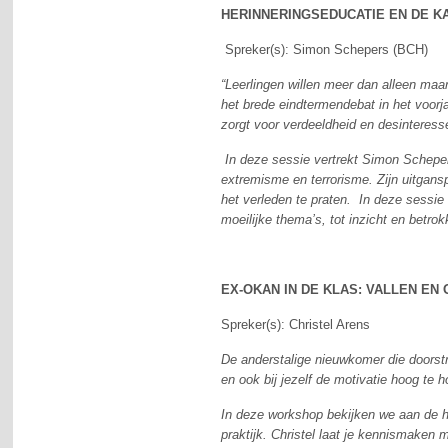
HERINNERINGSEDUCATIE EN DE K
Spreker(s): Simon Schepers (BCH)
“Leerlingen willen meer dan alleen maa
het brede eindtermendebat in het voor
zorgt voor verdeeldheid en desinteress
In deze sessie vertrekt Simon Schepen
extremisme en terrorisme. Zijn uitgansp
het verleden te praten. In deze sessie
moeilijke thema’s, tot inzicht en betro
EX-OKAN IN DE KLAS: VALLEN EN
Spreker(s): Christel Arens
De anderstalige nieuwkomer die doorstro
en ook bij jezelf de motivatie hoog te 
In deze workshop bekijken we aan de ha
praktijk. Christel laat je kennismake