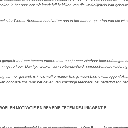
maken in het door een wiskundebril bekijken van die werkelijkheid kan gebeure
geleider Werner Bosmans handvatten aan in het samen opzetten van die wisk
 gesprek met een jongere voeren over hoe je naar zijn/haar leervorderingen ki
richtingsverkeer. Dan lijkt werken aan verbondenheid, compententiebevorderin
ling van het gesprek is? Op welke manier kan je weerstand overbruggen? Aan
n concrete tips over het geven van krachtige feedback zet pedagogisch beg
OEI EN MOTIVATIE EN REMEDIE TEGEN DE-LINK-WENTIE
aute, schoolbegeleider en niveaucoördinator bij Don Bosco, in op ervaringsg