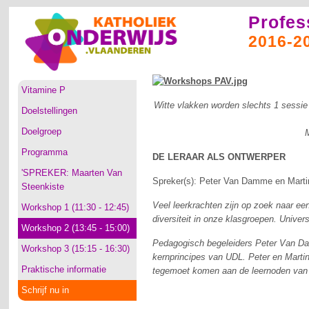
Profes
2016-2
Vitamine P
Witte vlakken worden slechts 1 sessie
Doelstellingen
Doelgroep
Programma
DE LERAAR ALS ONTWERPER
'SPREKER: Maarten Van
Spreker(s): Peter Van Damme en Mart
Steenkiste
Veel leerkrachten zijn op zoek naar ee
Workshop 1 (11:30 - 12:45)
diversiteit in onze klasgroepen. Univer
Workshop 2 (13:45 - 15:00)
Pedagogisch begeleiders Peter Van Da
Workshop 3 (15:15 - 16:30)
kernprincipes van UDL. Peter en Martine
Praktische informatie
tegemoet komen aan de leernoden van d
Schrijf nu in