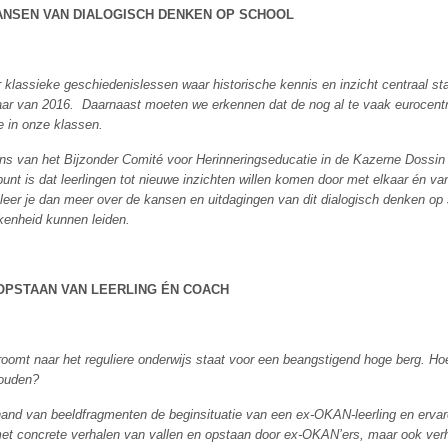
ANSEN VAN DIALOGISCH DENKEN OP SCHOOL
r klassieke geschiedenislessen waar historische kennis en inzicht centraal st
jaar van 2016. Daarnaast moeten we erkennen dat de nog al te vaak eurocent
e in onze klassen.
s van het Bijzonder Comité voor Herinneringseducatie in de Kazerne Dossin 
unt is dat leerlingen tot nieuwe inzichten willen komen door met elkaar én va
 leer je dan meer over de kansen en uitdagingen van dit dialogisch denken op
kkenheid kunnen leiden.
 OPSTAAN VAN LEERLING ÉN COACH
omt naar het reguliere onderwijs staat voor een beangstigend hoge berg. Hoe s
houden?
nd van beeldfragmenten de beginsituatie van een ex-OKAN-leerling en ervaren
n met concrete verhalen van vallen en opstaan door ex-OKAN’ers, maar ook ve