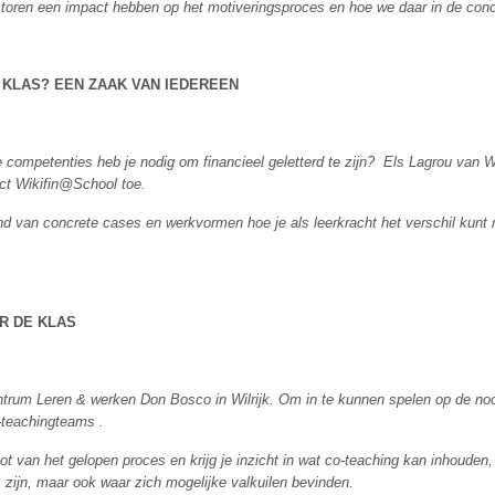
toren een impact hebben op het motiveringsproces en hoe we daar in de concr
 KLAS? EEN ZAAK VAN IEDEREEN
e competenties heb je nodig om financieel geletterd te zijn? Els Lagrou van Wik
ect Wikifin@School toe.
d van concrete cases en werkvormen hoe je als leerkracht het verschil kunt
R DE KLAS
ntrum Leren & werken Don Bosco in Wilrijk. Om in te kunnen spelen op de nood
-teachingteams .
ot van het gelopen proces en krijg je inzicht in wat co-teaching kan inhoude
 zijn, maar ook waar zich mogelijke valkuilen bevinden.