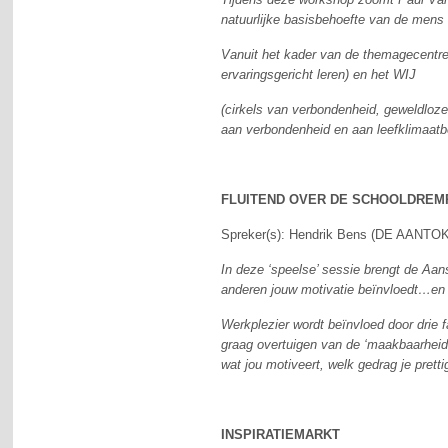
natuurlijke basisbehoefte van de mens 
Vanuit het kader van de themagecentreer
ervaringsgericht leren) en het WIJ
(cirkels van verbondenheid, geweldloz
aan verbondenheid en aan leefklimaatbe
FLUITEND OVER DE SCHOOLDREM
Spreker(s): Hendrik Bens (DE AANTO
In deze ‘speelse’ sessie brengt de Aanst
anderen jouw motivatie beïnvloedt…e
Werkplezier wordt beïnvloed door drie f
graag overtuigen van de ‘maakbaarheid’
wat jou motiveert, welk gedrag je pretti
INSPIRATIEMARKT