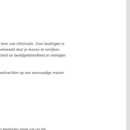
on van informatie. Voor leerlingen is
eefwereld door je lessen te verrijken
heid en beeldgeletterdheid te verhogen
 leerkrachten op een eenvoudige manier
n leerlingen meer vat op die