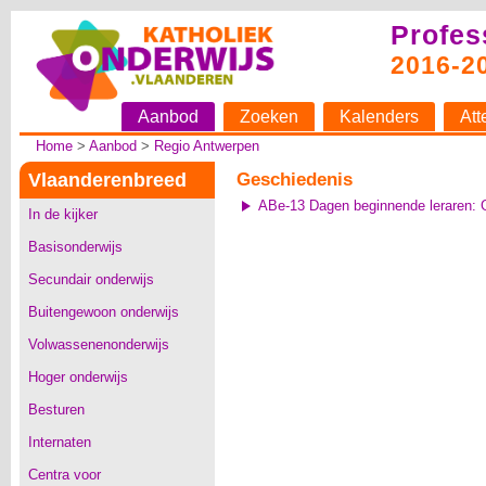
Profes
2016-2
Aanbod
Zoeken
Kalenders
Att
Home
>
Aanbod
>
Regio Antwerpen
Vlaanderenbreed
Geschiedenis
ABe-13 Dagen beginnende leraren: 
In de kijker
Basisonderwijs
Secundair onderwijs
Buitengewoon onderwijs
Volwassenenonderwijs
Hoger onderwijs
Besturen
Internaten
Centra voor