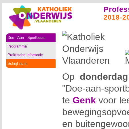
Profes
2018-2
Doe - Aan - Sportbeurs
Programma
Praktische informatie
Schrijf nu in
Op
donderdag 
"Doe-aan-sportb
te
Genk
voor le
bewegingsopvo
en buitengewoo