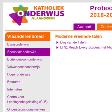
Profes
2018-2
Aanbod
Zoeke
Vlaanderenbreed
Moderne vreemde talen
Dag van de Talen
Basisonderwijs
LTN1 Reach Every Student met Fli
Secundair onderwijs
Buitengewoon onderwijs
Volwassenenonderwijs
Hoger onderwijs
Besturen
Internaten
Centra voor
Leerlingenbegeleiding (CLB)
Ondersteuningsnetwerken