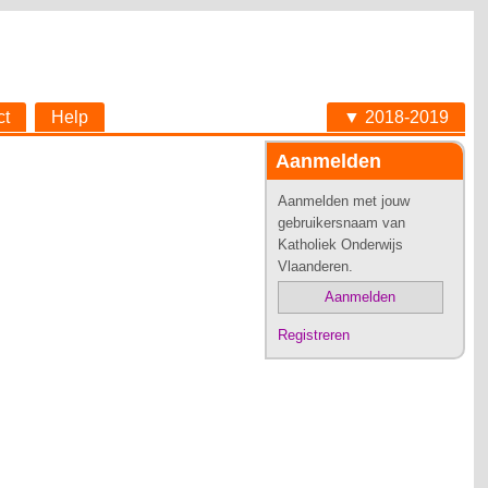
ct
Help
▼ 2018-2019
Aanmelden
Aanmelden met jouw
gebruikersnaam van
Katholiek Onderwijs
Vlaanderen.
Aanmelden
Registreren