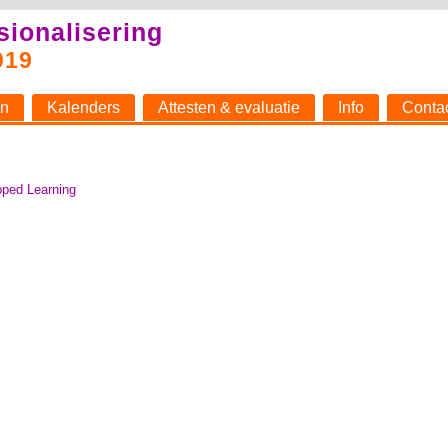
sionalisering
019
n
Kalenders
Attesten & evaluatie
Info
Conta
pped Learning