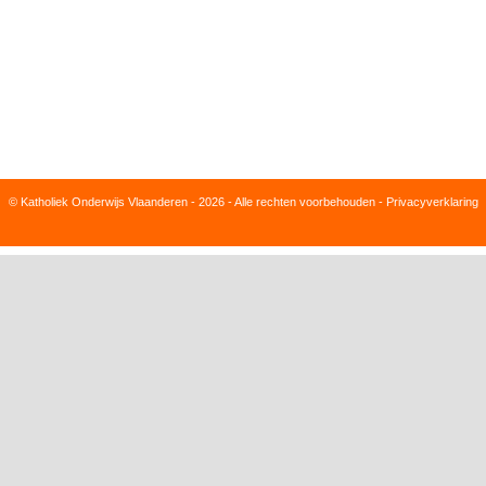
© Katholiek Onderwijs Vlaanderen - 2026 - Alle rechten voorbehouden -
Privacyverklaring