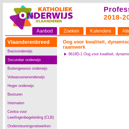
Profes
2018-2
Aanbod
Zoeken
Kalenders
Att
Vlaanderenbreed
Oog voor kwaliteit, dynamis
raamwerk
Basisonderwijs
8618D-1 Oog voor kwaliteit, dynam
Secundair onderwijs
Buitengewoon onderwijs
Volwassenenonderwijs
Hoger onderwijs
Besturen
Internaten
Centra voor
Leerlingenbegeleiding (CLB)
Ondersteuningsnetwerken