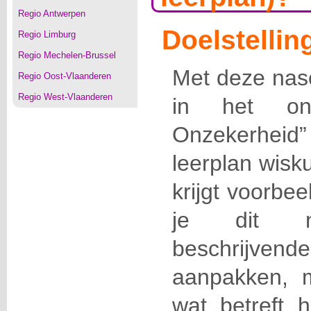
Regio Antwerpen
Doelstellin
Regio Limburg
Regio Mechelen-Brussel
Met deze nasch
Regio Oost-Vlaanderen
Regio West-Vlaanderen
in het on
Onzekerhei
leerplan wisk
krijgt voorbe
je dit ni
beschrijven
aanpakken, m
wat betreft 