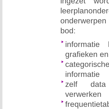
ingezet wor
leerplanond
onderwerpen
bod:
informatie 
grafieken e
categoris
informatie
zelf dat
verwerken
frequentieta