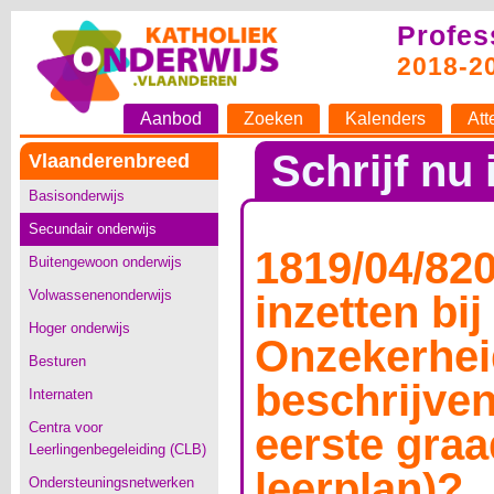
Profes
2018-2
Aanbod
Zoeken
Kalenders
Att
Schrijf nu 
Vlaanderenbreed
Basisonderwijs
Secundair onderwijs
1819/04/82
Buitengewoon onderwijs
Volwassenenonderwijs
inzetten bij
Hoger onderwijs
Onzekerheid
Besturen
beschrijven
Internaten
Centra voor
eerste graa
Leerlingenbegeleiding (CLB)
leerplan)?
Ondersteuningsnetwerken