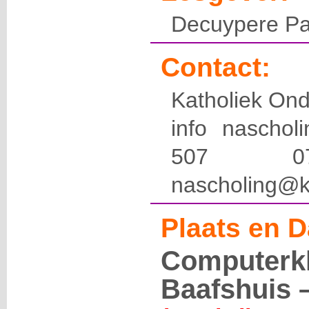
Decuypere Pa
Contact:
Katholiek Ond
info naschol
507 
nascholing@k
Plaats en D
Computerkl
Baafshuis –