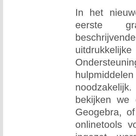
In het nieuw
eerste g
beschrijven
uitdrukk
Onderste
hulpmidde
noodzakelij
bekijken we
Geogebra, of
onlinetools v