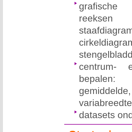
grafische 
reeksen 
staafdiag
cirkeldiagra
stengelbladd
centrum- e
bepalen
gemiddelde
variabreedte
datasets ond