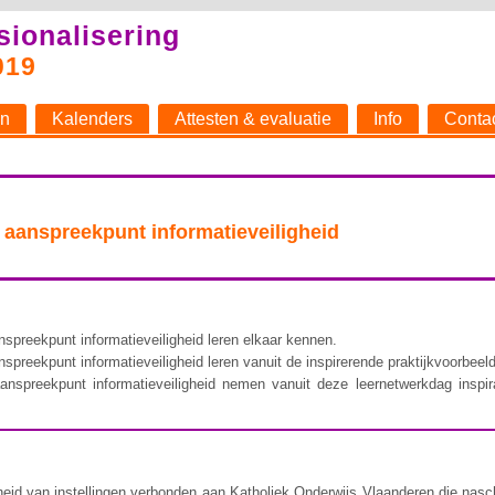
sionalisering
019
n
Kalenders
Attesten & evaluatie
Info
Conta
aanspreekpunt informatieveiligheid
spreekpunt informatieveiligheid leren elkaar kennen.
preekpunt informatieveiligheid leren vanuit de inspirerende praktijkvoorbeeld
nspreekpunt informatieveiligheid nemen vanuit deze leernetwerkdag inspir
heid van instellingen verbonden aan Katholiek Onderwijs Vlaanderen die nasc