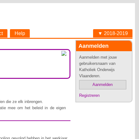
ct
Help
▼ 2018-2019
Aanmelden
Aanmelden met jouw
gebruikersnaam van
Katholiek Onderwijs
Vlaanderen.
Aanmelden
Registreren
en die ze elk inbrengen.
atie mee om het beleid in de eigen
holing gevolgd hebben in het werkjaar