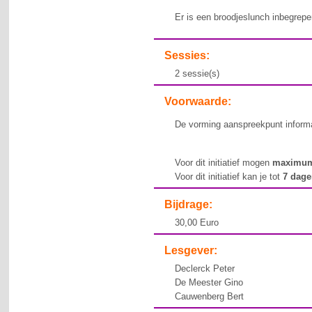
Er is een broodjeslunch inbegrepen
Sessies:
2 sessie(s)
Voorwaarde:
De vorming aanspreekpunt informat
Voor dit initiatief mogen
maximu
Voor dit initiatief kan je tot
7 dag
Bijdrage:
30,00 Euro
Lesgever:
Declerck Peter
De Meester Gino
Cauwenberg Bert