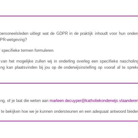
 personeelsleden uitlegt wat de GDPR in de praktijk inhoudt voor hun onderw
GDPR-wetgeving?
 specifieke termen formuleren.
van het mogelijke zullen wij in onderling overleg een specifieke nascholi
g kan plaatsvinden bij jou op de onderwijsinstelling op vooraf af te spreke
ving, of je laat die weten aan
marleen.decuyper@katholiekonderwijs.vlaandere
te bekijken hoe we je kunnen ondersteunen en een adequaat antwoord bieden