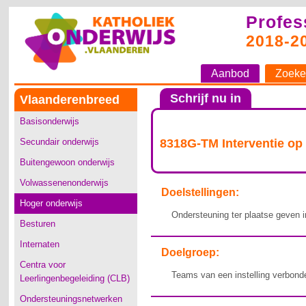
Profes
2018-2
Aanbod
Zoeke
Schrijf nu in
Vlaanderenbreed
Basisonderwijs
Secundair onderwijs
8318G-TM Interventie op
Buitengewoon onderwijs
Volwassenenonderwijs
Doelstellingen:
Hoger onderwijs
Ondersteuning ter plaatse geven 
Besturen
Internaten
Doelgroep:
Centra voor
Teams van een instelling verbond
Leerlingenbegeleiding (CLB)
Ondersteuningsnetwerken