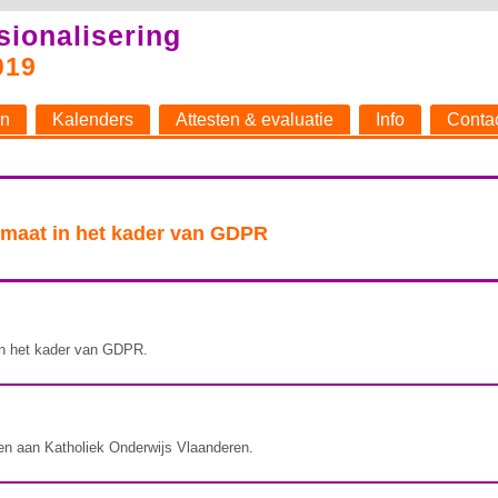
sionalisering
019
n
Kalenders
Attesten & evaluatie
Info
Conta
 maat in het kader van GDPR
in het kader van GDPR.
en aan Katholiek Onderwijs Vlaanderen.