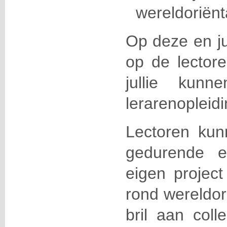
wereldoriënta
Op deze en ju
op de lector
jullie kunn
lerarenopleidi
Lectoren ku
gedurende e
eigen proje
rond wereldori
bril aan coll