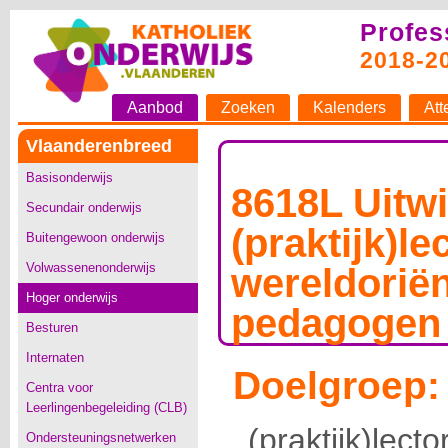
Profes
2018-2
Aanbod
Zoeken
Kalenders
Att
Vlaanderenbreed
Basisonderwijs
8618L Uitw
Secundair onderwijs
(praktijk)le
Buitengewoon onderwijs
Volwassenenonderwijs
wereldoriën
Hoger onderwijs
pedagogen
Besturen
Internaten
Doelgroep:
Centra voor
Leerlingenbegeleiding (CLB)
(praktijk)lec
Ondersteuningsnetwerken