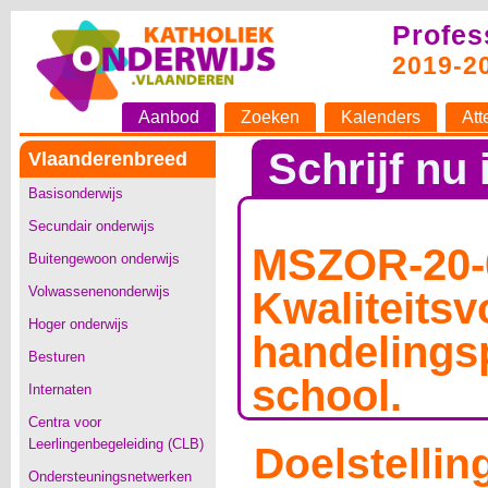
Profes
2019-2
Aanbod
Zoeken
Kalenders
Att
Schrijf nu 
Vlaanderenbreed
Basisonderwijs
Secundair onderwijs
MSZOR-20-
Buitengewoon onderwijs
Volwassenenonderwijs
Kwaliteitsv
Hoger onderwijs
handelings
Besturen
school.
Internaten
Centra voor
Leerlingenbegeleiding (CLB)
Doelstellin
Ondersteuningsnetwerken