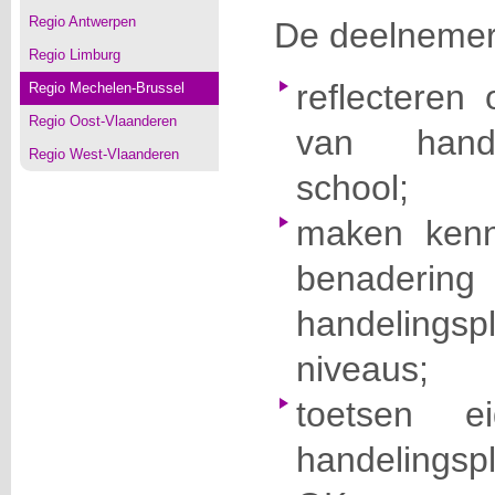
Regio Antwerpen
De deelneme
Regio Limburg
reflecteren 
Regio Mechelen-Brussel
Regio Oost-Vlaanderen
van hande
Regio West-Vlaanderen
school;
maken kenn
benad
handeling
niveaus;
toetsen e
handelings