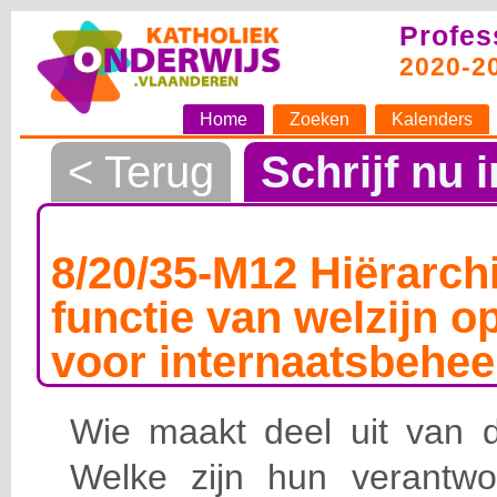
Profes
2020-2
Home
Zoeken
Kalenders
< Terug
Schrijf nu i
8/20/35-M12 Hiërarchi
functie van welzijn o
voor internaatsbehee
Wie maakt deel uit van de
Welke zijn hun verantwoo