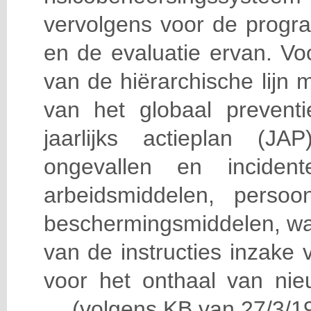
vervolgens voor de progra
en de evaluatie ervan. Vo
van de hiërarchische lijn 
van het globaal prevent
jaarlijks actieplan (J
ongevallen en incident
arbeidsmiddelen, persoon
beschermingsmiddelen, wa
van de instructies inzake v
voor het onthaal van nie
… (volgens KB van 27/3/19