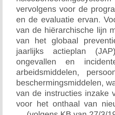
vervolgens voor de progra
en de evaluatie ervan. Vo
van de hiërarchische lijn 
van het globaal prevent
jaarlijks actieplan (J
ongevallen en incident
arbeidsmiddelen, persoon
beschermingsmiddelen, wa
van de instructies inzake v
voor het onthaal van nie
… (volgens KB van 27/3/19