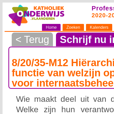
Profes
2020-2
Home
Zoeken
Kalenders
< Terug
Schrijf nu i
8/20/35-M12 Hiërarchi
functie van welzijn o
voor internaatsbehee
Wie maakt deel uit van de
Welke zijn hun verantwoo