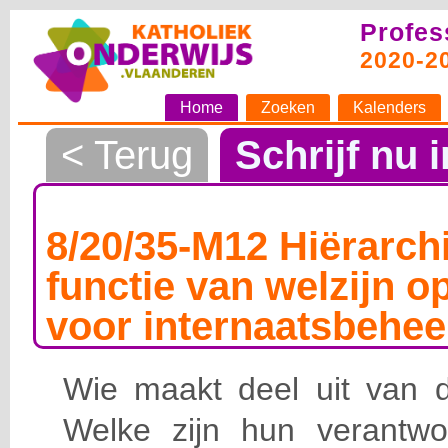
Profes
2020-2
Home
Zoeken
Kalenders
< Terug
Schrijf nu i
8/20/35-M12 Hiërarchi
functie van welzijn o
voor internaatsbehee
Wie maakt deel uit van de
Welke zijn hun verantwoo