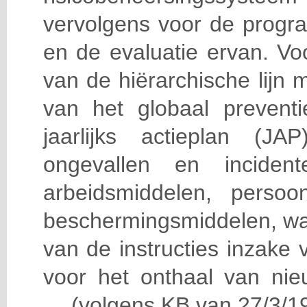
vervolgens voor de progra
en de evaluatie ervan. Vo
van de hiërarchische lijn 
van het globaal prevent
jaarlijks actieplan (J
ongevallen en incident
arbeidsmiddelen, persoon
beschermingsmiddelen, wa
van de instructies inzake v
voor het onthaal van nie
… (volgens KB van 27/3/19