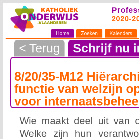
Profes
2020-2
Home
Zoeken
Kalenders
< Terug
Schrijf nu i
8/20/35-M12 Hiërarchi
functie van welzijn o
voor internaatsbehee
Wie maakt deel uit van de
Welke zijn hun verantwoo