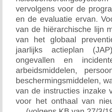
vervolgens voor de progra
en de evaluatie ervan. Vo
van de hiërarchische lijn 
van het globaal prevent
jaarlijks actieplan (J
ongevallen en incident
arbeidsmiddelen, persoon
beschermingsmiddelen, wa
van de instructies inzake v
voor het onthaal van nie
… (volgens KB van 27/3/19