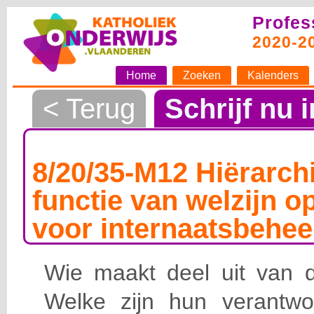
Profes
2020-2
Home
Zoeken
Kalenders
< Terug
Schrijf nu i
8/20/35-M12 Hiërarchi
functie van welzijn o
voor internaatsbehee
Wie maakt deel uit van de
Welke zijn hun verantwoo