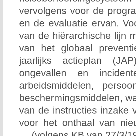
vervolgens voor de progra
en de evaluatie ervan. Vo
van de hiërarchische lijn 
van het globaal prevent
jaarlijks actieplan (J
ongevallen en incident
arbeidsmiddelen, persoon
beschermingsmiddelen, wa
van de instructies inzake v
voor het onthaal van nie
… (volgens KB van 27/3/19