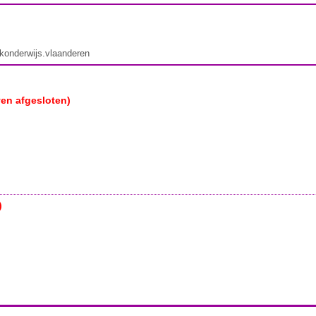
ekonderwijs.vlaanderen
ven afgesloten)
)