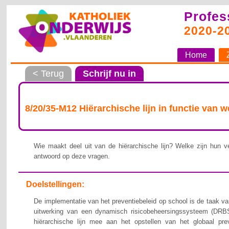
Profes
2020-2
Home
< Terug
Schrijf nu in
8/20/35-M12 Hiërarchische lijn in functie van 
Wie maakt deel uit van de hiërarchische lijn? Welke zijn hun ve
antwoord op deze vragen.
Doelstellingen:
De implementatie van het preventiebeleid op school is de taak van
uitwerking van een dynamisch risicobeheersingssysteem (DRBS
hiërarchische lijn mee aan het opstellen van het globaal pre