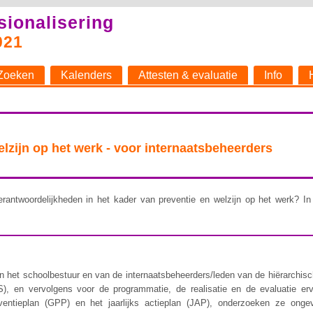
sionalisering
021
Zoeken
Kalenders
Attesten & evaluatie
Info
welzijn op het werk - voor internaatsbeheerders
rantwoordelijkheden in het kader van preventie en welzijn op het werk? In 
 het schoolbestuur en van de internaatsbeheerders/leden van de hiërarchische 
), en vervolgens voor de programmatie, de realisatie en de evaluatie er
ventieplan (GPP) en het jaarlijks actieplan (JAP), onderzoeken ze ongev