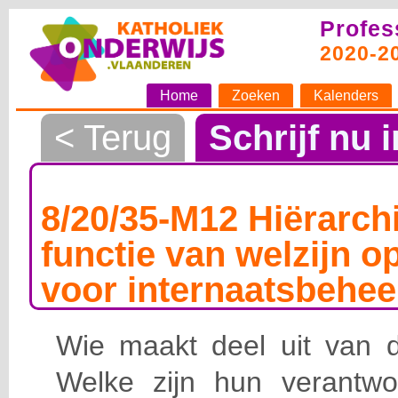
Profes
2020-2
Home
Zoeken
Kalenders
< Terug
Schrijf nu i
8/20/35-M12 Hiërarchi
functie van welzijn o
voor internaatsbehee
Wie maakt deel uit van de
Welke zijn hun verantwoo