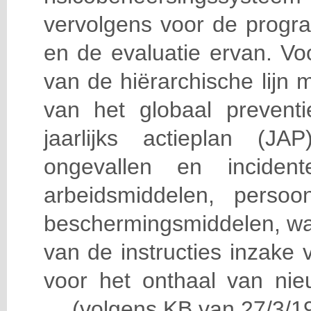
vervolgens voor de progra
en de evaluatie ervan. Vo
van de hiërarchische lijn 
van het globaal prevent
jaarlijks actieplan (J
ongevallen en incident
arbeidsmiddelen, persoon
beschermingsmiddelen, wa
van de instructies inzake v
voor het onthaal van nie
… (volgens KB van 27/3/19