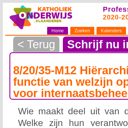
Profes
2020-2
Home
Zoeken
Kalenders
< Terug
Schrijf nu i
8/20/35-M12 Hiërarchi
functie van welzijn o
voor internaatsbehee
Wie maakt deel uit van de
Welke zijn hun verantwoo