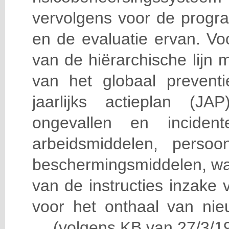
vervolgens voor de progra
en de evaluatie ervan. Vo
van de hiërarchische lijn 
van het globaal prevent
jaarlijks actieplan (J
ongevallen en incident
arbeidsmiddelen, persoon
beschermingsmiddelen, wa
van de instructies inzake v
voor het onthaal van nie
… (volgens KB van 27/3/19