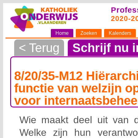
Profes
2020-2
Home
Zoeken
Kalenders
< Terug
Schrijf nu i
8/20/35-M12 Hiërarchi
functie van welzijn o
voor internaatsbehee
Wie maakt deel uit van de
Welke zijn hun verantwoo