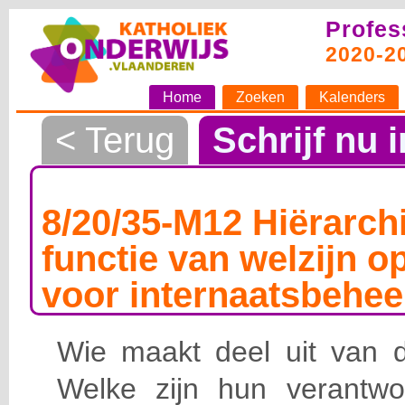
Profes
2020-2
Home
Zoeken
Kalenders
< Terug
Schrijf nu i
8/20/35-M12 Hiërarchi
functie van welzijn o
voor internaatsbehee
Wie maakt deel uit van de
Welke zijn hun verantwoo