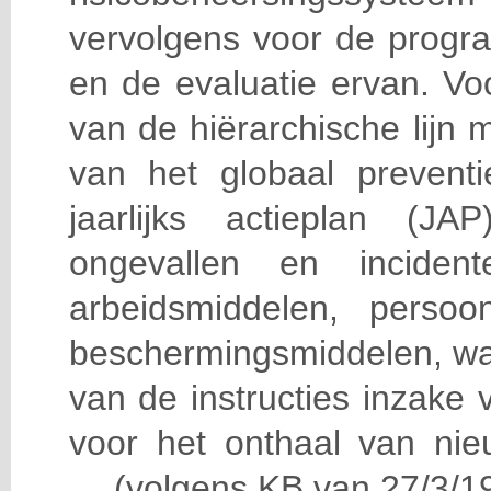
vervolgens voor de progra
en de evaluatie ervan. Vo
van de hiërarchische lijn 
van het globaal prevent
jaarlijks actieplan (J
ongevallen en incident
arbeidsmiddelen, persoon
beschermingsmiddelen, wa
van de instructies inzake v
voor het onthaal van nie
… (volgens KB van 27/3/19