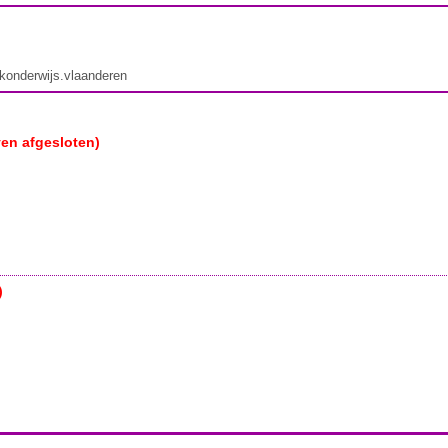
ekonderwijs.vlaanderen
ven afgesloten)
)