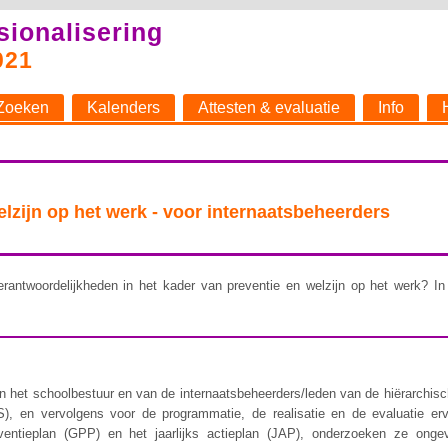
sionalisering
021
Zoeken
Kalenders
Attesten & evaluatie
Info
welzijn op het werk - voor internaatsbeheerders
rantwoordelijkheden in het kader van preventie en welzijn op het werk? In 
 het schoolbestuur en van de internaatsbeheerders/leden van de hiërarchische 
), en vervolgens voor de programmatie, de realisatie en de evaluatie er
ventieplan (GPP) en het jaarlijks actieplan (JAP), onderzoeken ze ongev