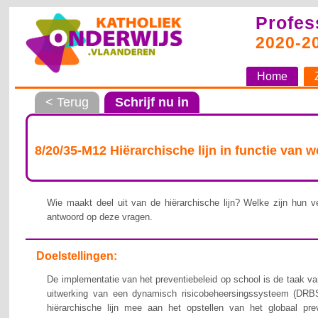
Profes
2020-2
Home
< Terug
Schrijf nu in
8/20/35-M12 Hiërarchische lijn in functie van 
Wie maakt deel uit van de hiërarchische lijn? Welke zijn hun ve
antwoord op deze vragen.
Doelstellingen:
De implementatie van het preventiebeleid op school is de taak van
uitwerking van een dynamisch risicobeheersingssysteem (DRBS
hiërarchische lijn mee aan het opstellen van het globaal pre