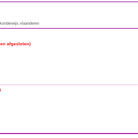
ekonderwijs.vlaanderen
ven afgesloten)
)