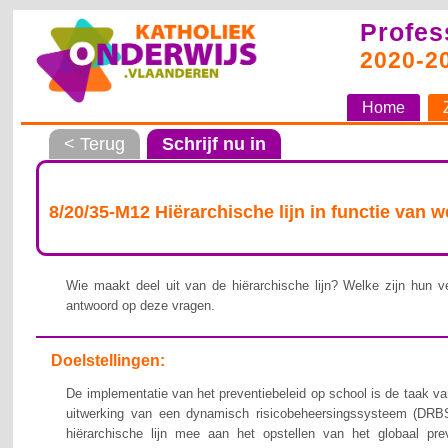
Profes
2020-2
Home
< Terug
Schrijf nu in
8/20/35-M12 Hiërarchische lijn in functie van 
Wie maakt deel uit van de hiërarchische lijn? Welke zijn hun ve
antwoord op deze vragen.
Doelstellingen:
De implementatie van het preventiebeleid op school is de taak van
uitwerking van een dynamisch risicobeheersingssysteem (DRBS
hiërarchische lijn mee aan het opstellen van het globaal pre