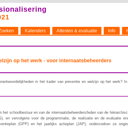
sionalisering
021
Zoeken
Kalenders
Attesten & evaluatie
Info
welzijn op het werk - voor internaatsbeheerders
rantwoordelijkheden in het kader van preventie en welzijn op het werk? In 
 het schoolbestuur en van de internaatsbeheerders/leden van de hiërarchische 
), en vervolgens voor de programmatie, de realisatie en de evaluatie er
ventieplan (GPP) en het jaarlijks actieplan (JAP), onderzoeken ze ongev