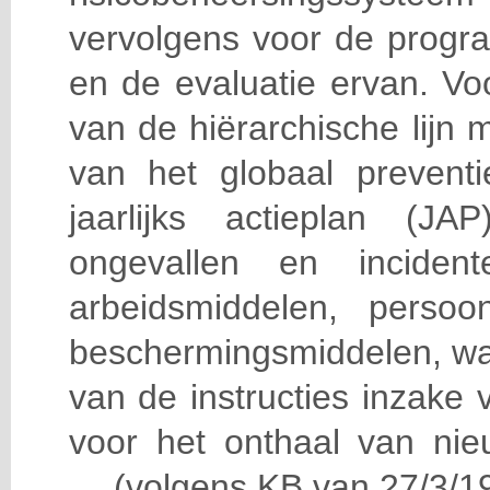
vervolgens voor de progra
en de evaluatie ervan. Vo
van de hiërarchische lijn 
van het globaal prevent
jaarlijks actieplan (J
ongevallen en incident
arbeidsmiddelen, persoon
beschermingsmiddelen, wa
van de instructies inzake v
voor het onthaal van nie
… (volgens KB van 27/3/19