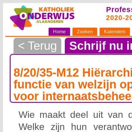
Profes
2020-2
Home
Zoeken
Kalenders
< Terug
Schrijf nu i
8/20/35-M12 Hiërarchi
functie van welzijn o
voor internaatsbehee
Wie maakt deel uit van de
Welke zijn hun verantwoo