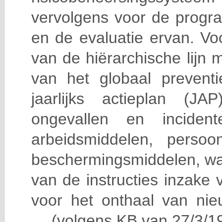
vervolgens voor de progra
en de evaluatie ervan. Vo
van de hiërarchische lijn 
van het globaal prevent
jaarlijks actieplan (J
ongevallen en incident
arbeidsmiddelen, persoon
beschermingsmiddelen, wa
van de instructies inzake v
voor het onthaal van nie
… (volgens KB van 27/3/19