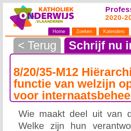
Profes
2020-2
Home
Zoeken
Kalenders
< Terug
Schrijf nu i
8/20/35-M12 Hiërarchi
functie van welzijn o
voor internaatsbehee
Wie maakt deel uit van de
Welke zijn hun verantwoo