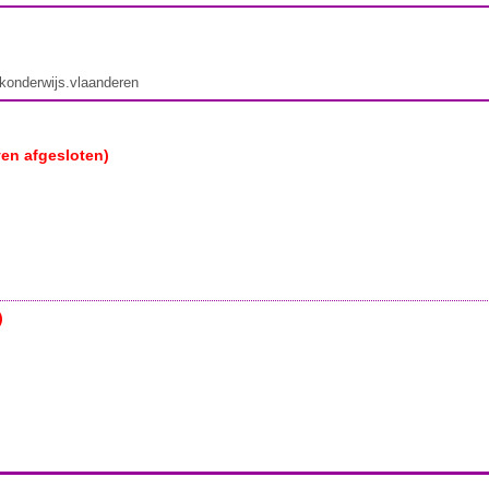
ekonderwijs.vlaanderen
ven afgesloten)
)