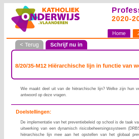
Profes
2020-2
Home
< Terug
Schrijf nu in
8/20/35-M12 Hiërarchische lijn in functie van 
Wie maakt deel uit van de hiërarchische lijn? Welke zijn hun ve
antwoord op deze vragen.
Doelstellingen:
De implementatie van het preventiebeleid op school is de taak van
uitwerking van een dynamisch risicobeheersingssysteem (DRBS
hiërarchische lijn mee aan het opstellen van het globaal pre