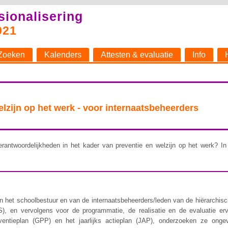
sionalisering
021
Zoeken
Kalenders
Attesten & evaluatie
Info
welzijn op het werk - voor internaatsbeheerders
rantwoordelijkheden in het kader van preventie en welzijn op het werk? In 
 het schoolbestuur en van de internaatsbeheerders/leden van de hiërarchische 
), en vervolgens voor de programmatie, de realisatie en de evaluatie er
ventieplan (GPP) en het jaarlijks actieplan (JAP), onderzoeken ze ongev