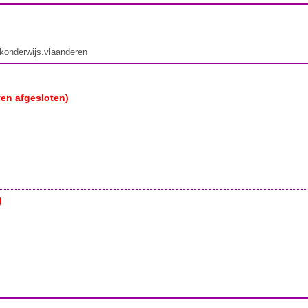
ekonderwijs.vlaanderen
ven afgesloten)
)