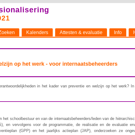
sionalisering
021
Zoeken
Kalenders
Attesten & evaluatie
Info
welzijn op het werk - voor internaatsbeheerders
rantwoordelijkheden in het kader van preventie en welzijn op het werk? In 
 het schoolbestuur en van de internaatsbeheerders/leden van de hiërarchische 
), en vervolgens voor de programmatie, de realisatie en de evaluatie er
ventieplan (GPP) en het jaarlijks actieplan (JAP), onderzoeken ze ongev