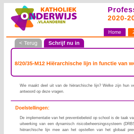
Profes
2020-2
Home
< Terug
Schrijf nu in
8/20/35-M12 Hiërarchische lijn in functie van 
Wie maakt deel uit van de hiërarchische lijn? Welke zijn hun ve
antwoord op deze vragen.
Doelstellingen:
De implementatie van het preventiebeleid op school is de taak van
uitwerking van een dynamisch risicobeheersingssysteem (DRBS
hiërarchische lijn mee aan het opstellen van het globaal pre