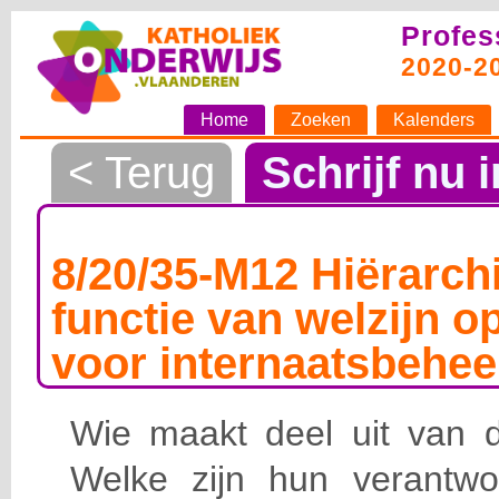
Profes
2020-2
Home
Zoeken
Kalenders
< Terug
Schrijf nu i
8/20/35-M12 Hiërarchi
functie van welzijn o
voor internaatsbehee
Wie maakt deel uit van de
Welke zijn hun verantwoo