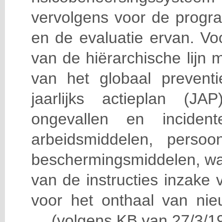
vervolgens voor de progra
en de evaluatie ervan. Vo
van de hiërarchische lijn 
van het globaal prevent
jaarlijks actieplan (J
ongevallen en incident
arbeidsmiddelen, persoon
beschermingsmiddelen, wa
van de instructies inzake v
voor het onthaal van nie
… (volgens KB van 27/3/19