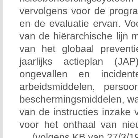
vervolgens voor de progra
en de evaluatie ervan. Vo
van de hiërarchische lijn 
van het globaal prevent
jaarlijks actieplan (J
ongevallen en incident
arbeidsmiddelen, persoon
beschermingsmiddelen, wa
van de instructies inzake v
voor het onthaal van nie
… (volgens KB van 27/3/19