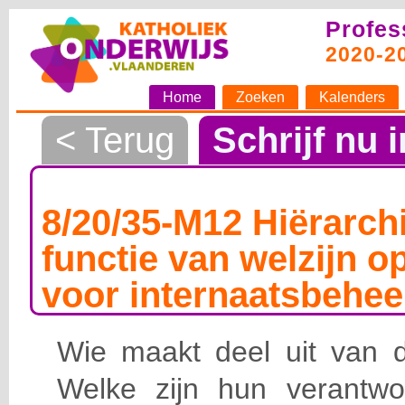
Profes
2020-2
Home
Zoeken
Kalenders
< Terug
Schrijf nu i
8/20/35-M12 Hiërarchi
functie van welzijn o
voor internaatsbehee
Wie maakt deel uit van de
Welke zijn hun verantwoo