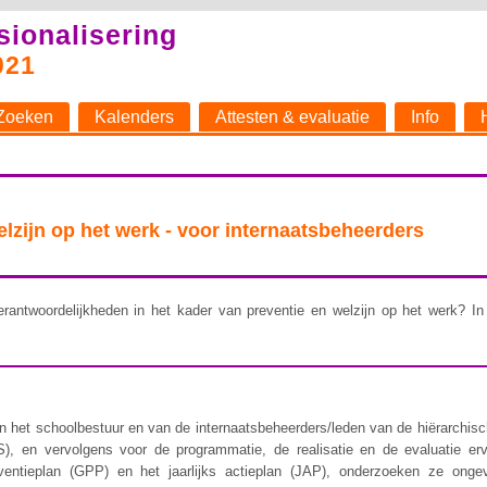
sionalisering
021
Zoeken
Kalenders
Attesten & evaluatie
Info
welzijn op het werk - voor internaatsbeheerders
rantwoordelijkheden in het kader van preventie en welzijn op het werk? In 
 het schoolbestuur en van de internaatsbeheerders/leden van de hiërarchische 
), en vervolgens voor de programmatie, de realisatie en de evaluatie er
ventieplan (GPP) en het jaarlijks actieplan (JAP), onderzoeken ze ongev