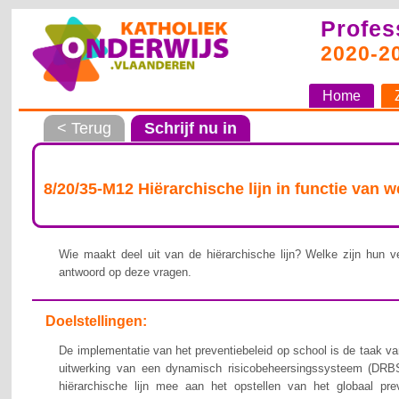
Profes
2020-2
Home
< Terug
Schrijf nu in
8/20/35-M12 Hiërarchische lijn in functie van 
Wie maakt deel uit van de hiërarchische lijn? Welke zijn hun ve
antwoord op deze vragen.
Doelstellingen:
De implementatie van het preventiebeleid op school is de taak van
uitwerking van een dynamisch risicobeheersingssysteem (DRBS
hiërarchische lijn mee aan het opstellen van het globaal pre