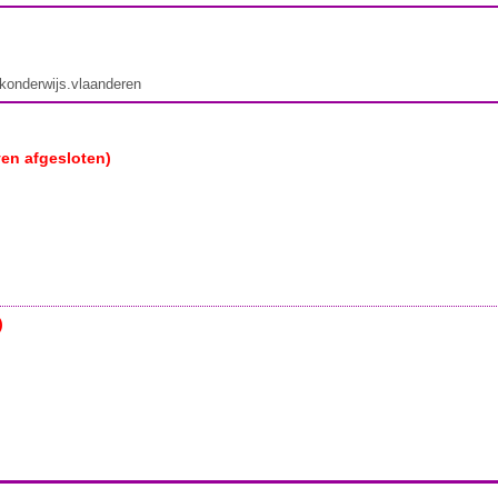
ekonderwijs.vlaanderen
ven afgesloten)
)