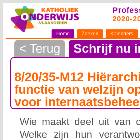
Profes
2020-2
Home
Zoeken
Kalenders
< Terug
Schrijf nu i
8/20/35-M12 Hiërarchi
functie van welzijn o
voor internaatsbehee
Wie maakt deel uit van de
Welke zijn hun verantwoo