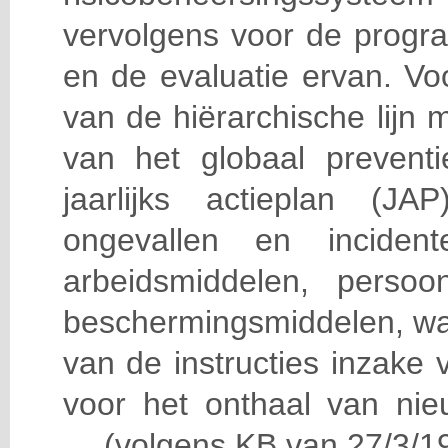
vervolgens voor de progra
en de evaluatie ervan. Vo
van de hiërarchische lijn 
van het globaal prevent
jaarlijks actieplan (J
ongevallen en incident
arbeidsmiddelen, persoon
beschermingsmiddelen, wa
van de instructies inzake v
voor het onthaal van nie
… (volgens KB van 27/3/19