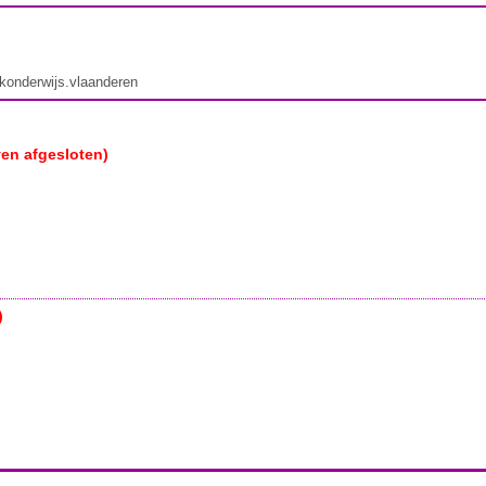
ekonderwijs.vlaanderen
ven afgesloten)
)