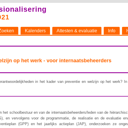
sionalisering
021
Zoeken
Kalenders
Attesten & evaluatie
Info
welzijn op het werk - voor internaatsbeheerders
rantwoordelijkheden in het kader van preventie en welzijn op het werk? In 
 het schoolbestuur en van de internaatsbeheerders/leden van de hiërarchische 
), en vervolgens voor de programmatie, de realisatie en de evaluatie er
ventieplan (GPP) en het jaarlijks actieplan (JAP), onderzoeken ze ongev