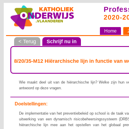
Profes
2020-2
Home
< Terug
Schrijf nu in
8/20/35-M12 Hiërarchische lijn in functie van 
Wie maakt deel uit van de hiërarchische lijn? Welke zijn hun ve
antwoord op deze vragen.
Doelstellingen:
De implementatie van het preventiebeleid op school is de taak van
uitwerking van een dynamisch risicobeheersingssysteem (DRBS
hiërarchische lijn mee aan het opstellen van het globaal pre