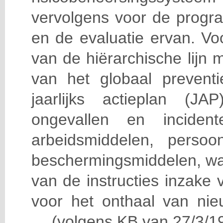
vervolgens voor de progra
en de evaluatie ervan. Vo
van de hiërarchische lijn 
van het globaal prevent
jaarlijks actieplan (J
ongevallen en incident
arbeidsmiddelen, persoon
beschermingsmiddelen, wa
van de instructies inzake v
voor het onthaal van nie
… (volgens KB van 27/3/19