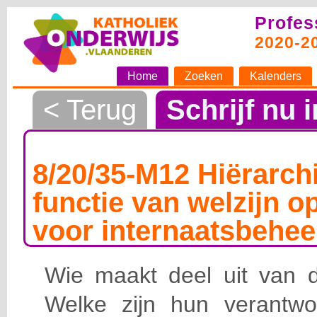
Profes
2020-2
Home
Zoeken
Kalenders
< Terug
Schrijf nu i
8/20/35-M12 Hiërarchi
functie van welzijn o
voor internaatsbehee
Wie maakt deel uit van de
Welke zijn hun verantwoo