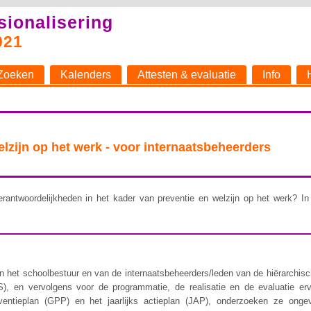
sionalisering
021
Zoeken
Kalenders
Attesten & evaluatie
Info
welzijn op het werk - voor internaatsbeheerders
rantwoordelijkheden in het kader van preventie en welzijn op het werk? In 
 het schoolbestuur en van de internaatsbeheerders/leden van de hiërarchische 
), en vervolgens voor de programmatie, de realisatie en de evaluatie er
ventieplan (GPP) en het jaarlijks actieplan (JAP), onderzoeken ze ongev