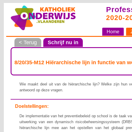
Profes
2020-2
Home
< Terug
Schrijf nu in
8/20/35-M12 Hiërarchische lijn in functie van 
Wie maakt deel uit van de hiërarchische lijn? Welke zijn hun ve
antwoord op deze vragen.
Doelstellingen:
De implementatie van het preventiebeleid op school is de taak van
uitwerking van een dynamisch risicobeheersingssysteem (DRBS
hiërarchische lijn mee aan het opstellen van het globaal pre