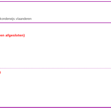
ekonderwijs.vlaanderen
ven afgesloten)
)