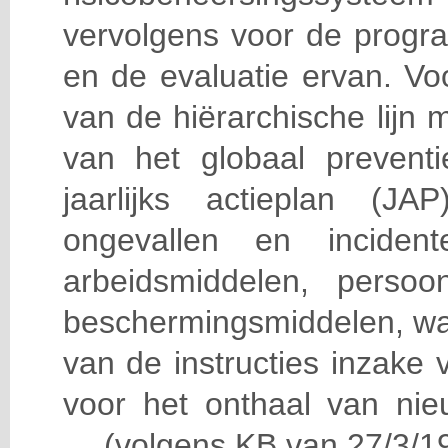
vervolgens voor de progra
en de evaluatie ervan. Vo
van de hiërarchische lijn 
van het globaal prevent
jaarlijks actieplan (J
ongevallen en incident
arbeidsmiddelen, persoon
beschermingsmiddelen, wa
van de instructies inzake v
voor het onthaal van nie
… (volgens KB van 27/3/19