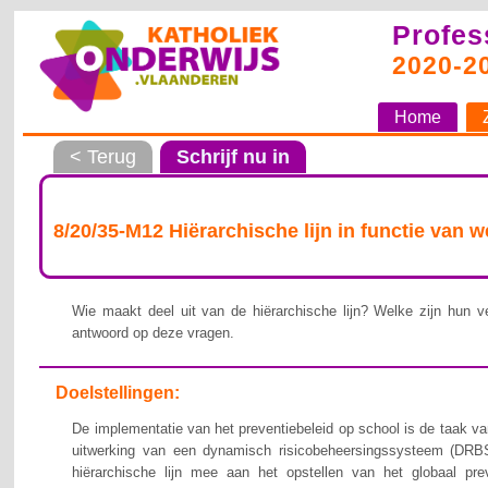
Profes
2020-2
Home
< Terug
Schrijf nu in
8/20/35-M12 Hiërarchische lijn in functie van 
Wie maakt deel uit van de hiërarchische lijn? Welke zijn hun ve
antwoord op deze vragen.
Doelstellingen:
De implementatie van het preventiebeleid op school is de taak van
uitwerking van een dynamisch risicobeheersingssysteem (DRBS
hiërarchische lijn mee aan het opstellen van het globaal pre