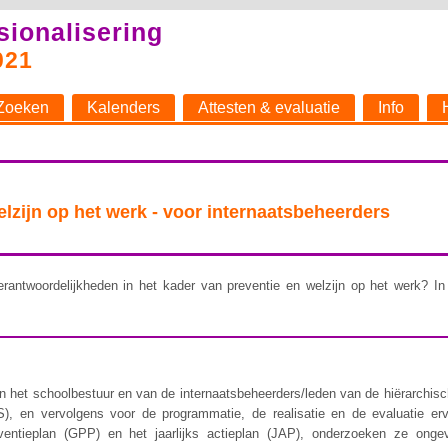
sionalisering
021
Zoeken
Kalenders
Attesten & evaluatie
Info
welzijn op het werk - voor internaatsbeheerders
rantwoordelijkheden in het kader van preventie en welzijn op het werk? In 
 het schoolbestuur en van de internaatsbeheerders/leden van de hiërarchische 
), en vervolgens voor de programmatie, de realisatie en de evaluatie er
ventieplan (GPP) en het jaarlijks actieplan (JAP), onderzoeken ze ongev