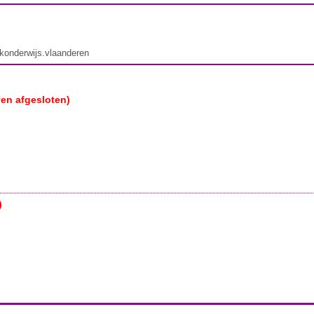
ekonderwijs.vlaanderen
ven afgesloten)
)