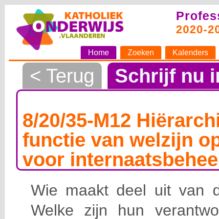
Profes
2020-2
Home
Zoeken
Kalenders
< Terug
Schrijf nu i
8/20/35-M12 Hiërarchi
functie van welzijn o
voor internaatsbehee
Wie maakt deel uit van de
Welke zijn hun verantwoo