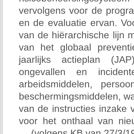
vervolgens voor de progra
en de evaluatie ervan. Vo
van de hiërarchische lijn 
van het globaal prevent
jaarlijks actieplan (J
ongevallen en incident
arbeidsmiddelen, persoon
beschermingsmiddelen, wa
van de instructies inzake v
voor het onthaal van nie
… (volgens KB van 27/3/19