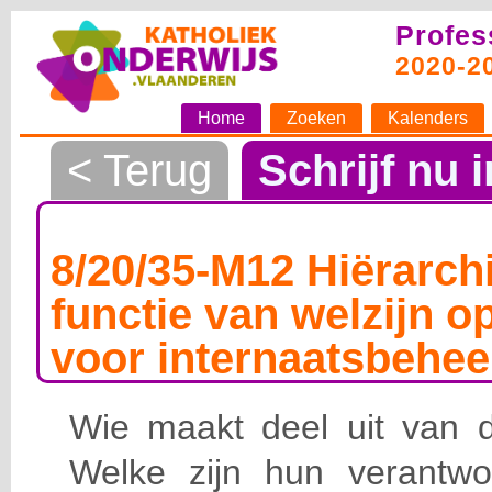
Profes
2020-2
Home
Zoeken
Kalenders
< Terug
Schrijf nu i
8/20/35-M12 Hiërarchi
functie van welzijn o
voor internaatsbehee
Wie maakt deel uit van de
Welke zijn hun verantwoo