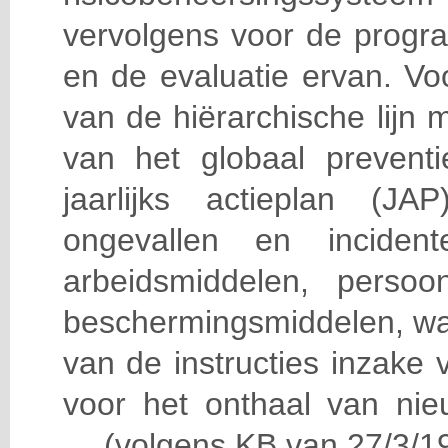
vervolgens voor de progra
en de evaluatie ervan. Vo
van de hiërarchische lijn 
van het globaal prevent
jaarlijks actieplan (J
ongevallen en incident
arbeidsmiddelen, persoon
beschermingsmiddelen, wa
van de instructies inzake v
voor het onthaal van nie
… (volgens KB van 27/3/19