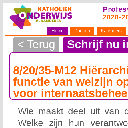
Profes
2020-2
Home
Zoeken
Kalenders
< Terug
Schrijf nu i
8/20/35-M12 Hiërarchi
functie van welzijn o
voor internaatsbehee
Wie maakt deel uit van de
Welke zijn hun verantwoo