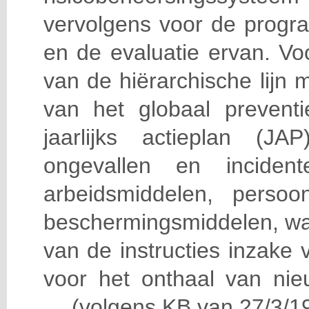
vervolgens voor de progra
en de evaluatie ervan. Vo
van de hiërarchische lijn 
van het globaal prevent
jaarlijks actieplan (J
ongevallen en incident
arbeidsmiddelen, persoon
beschermingsmiddelen, wa
van de instructies inzake v
voor het onthaal van nie
… (volgens KB van 27/3/19