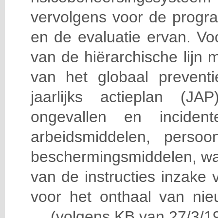
vervolgens voor de progra
en de evaluatie ervan. Vo
van de hiërarchische lijn 
van het globaal prevent
jaarlijks actieplan (J
ongevallen en incident
arbeidsmiddelen, persoon
beschermingsmiddelen, wa
van de instructies inzake v
voor het onthaal van nie
… (volgens KB van 27/3/19