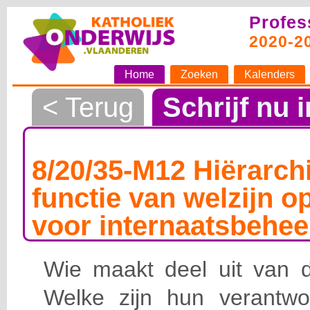
Profes
2020-2
Home
Zoeken
Kalenders
< Terug
Schrijf nu i
8/20/35-M12 Hiërarchi
functie van welzijn o
voor internaatsbehee
Wie maakt deel uit van de
Welke zijn hun verantwoo