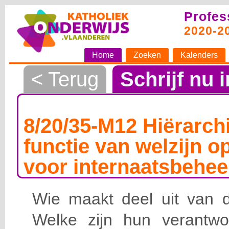
Profes
2020-2
Home
Zoeken
Kalenders
< Terug
Schrijf nu i
8/20/35-M12 Hiërarchi
functie van welzijn o
voor internaatsbehee
Wie maakt deel uit van de
Welke zijn hun verantwoo