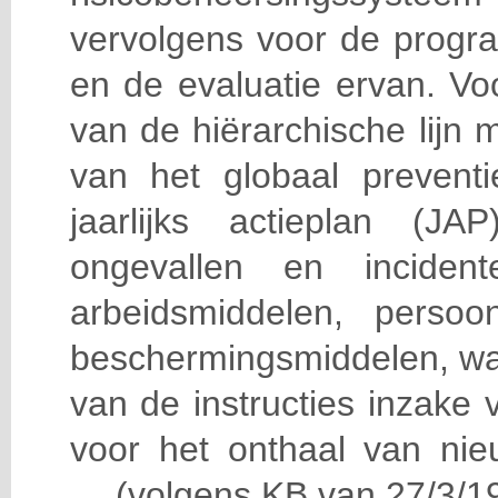
vervolgens voor de progra
en de evaluatie ervan. Vo
van de hiërarchische lijn 
van het globaal prevent
jaarlijks actieplan (J
ongevallen en incident
arbeidsmiddelen, persoon
beschermingsmiddelen, wa
van de instructies inzake v
voor het onthaal van nie
… (volgens KB van 27/3/19